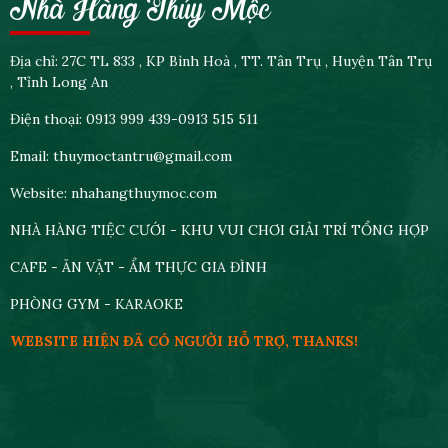
Nhà Hàng Thủy Mộc
Địa chỉ: 27C TL 833 , KP Bình Hoà , TT. Tân Trụ , Huyện Tân Trụ
, Tỉnh Long An
Điện thoại: 0913 999 439-0913 515 511
Email: thuymoctantru@gmail.com
Website: nhahangthuymoc.com
NHÀ HÀNG TIỆC CƯỚI - KHU VUI CHƠI GIẢI TRÍ TỔNG HỢP
CAFE - ĂN VẶT - ẨM THỰC GIA ĐÌNH
PHÒNG GYM - KARAOKE
WEBSITE HIỆN ĐÃ CÓ NGƯỜI HỖ TRỢ, THANKS!