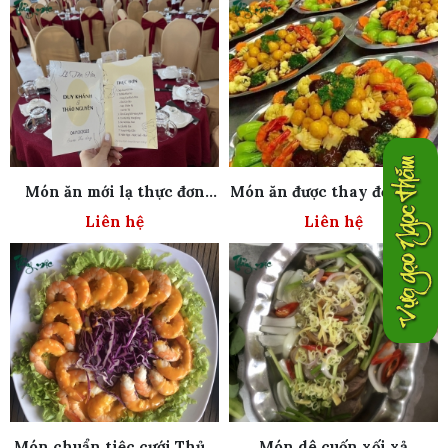
Món ăn mới lạ thực đơn
Món ăn được thay đổi hằng
phong phú
ngày đa dạng
Liên hệ
Liên hệ
Món chuẩn tiệc cưới Thủy
Món dê cuốn xối xả