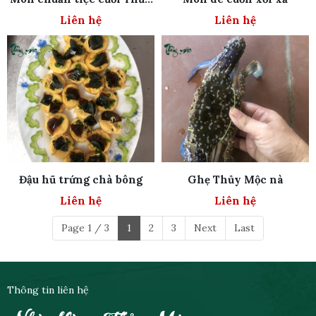
Mộc
Liên hệ
Liên hệ
Đậu hũ trứng chà bông
Ghẹ Thủy Mộc nà
Liên hệ
Liên hệ
Page 1 / 3
1
2
3
Next
Last
Thông tin liên hệ