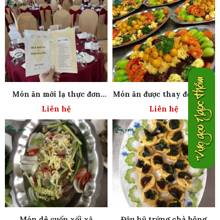
Món ăn mới lạ thực đơn
Món ăn được thay đổi hằng
phong phú
ngày đa dạng
Liên hệ
Liên hệ
Món dê cuốn xối xả
Đậu hũ trứng chà bông