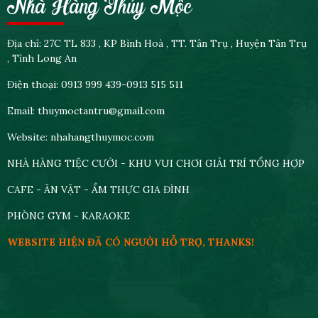
Nhà Hàng Thủy Mộc
Địa chỉ: 27C TL 833 , KP Bình Hoà , TT. Tân Trụ , Huyện Tân Trụ
, Tỉnh Long An
Điện thoại: 0913 999 439-0913 515 511
Email: thuymoctantru@gmail.com
Website: nhahangthuymoc.com
NHÀ HÀNG TIỆC CƯỚI - KHU VUI CHƠI GIẢI TRÍ TỔNG HỢP
CAFE - ĂN VẶT - ẨM THỰC GIA ĐÌNH
PHÒNG GYM - KARAOKE
WEBSITE HIỆN ĐÃ CÓ NGƯỜI HỖ TRỢ, THANKS!