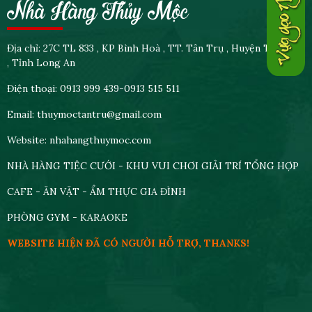
Nhà Hàng Thủy Mộc
Địa chỉ: 27C TL 833 , KP Bình Hoà , TT. Tân Trụ , Huyện Tân Trụ
, Tỉnh Long An
Điện thoại: 0913 999 439-0913 515 511
Email: thuymoctantru@gmail.com
Website: nhahangthuymoc.com
NHÀ HÀNG TIỆC CƯỚI - KHU VUI CHƠI GIẢI TRÍ TỔNG HỢP
CAFE - ĂN VẶT - ẨM THỰC GIA ĐÌNH
PHÒNG GYM - KARAOKE
WEBSITE HIỆN ĐÃ CÓ NGƯỜI HỖ TRỢ, THANKS!