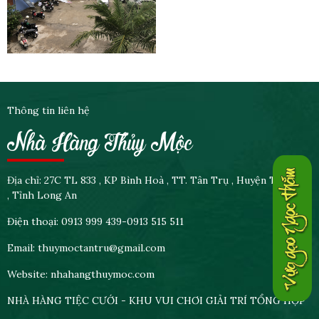
Thông tin liên hệ
Nhà Hàng Thủy Mộc
Địa chỉ: 27C TL 833 , KP Bình Hoà , TT. Tân Trụ , Huyện Tân Trụ
, Tỉnh Long An
Điện thoại: 0913 999 439-0913 515 511
Email: thuymoctantru@gmail.com
Website: nhahangthuymoc.com
NHÀ HÀNG TIỆC CƯỚI - KHU VUI CHƠI GIẢI TRÍ TỔNG HỢP