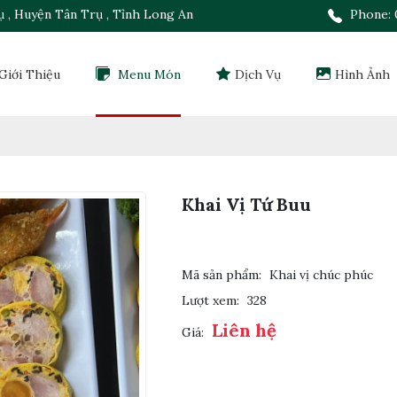
rụ , Huyện Tân Trụ , Tỉnh Long An
Phone: 
Giới Thiệu
Menu Món
Dịch Vụ
Hình Ảnh
Khai Vị Tứ Buu
Mã sản phẩm:
Khai vị chúc phúc
Lượt xem:
328
Liên hệ
Giá: