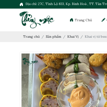
Địa chỉ: 27C, Tỉnh Lộ 833, Kp. Bình Hoà , TT. Tân T
Trang Chủ
Trang chủ
Sản phẩm
Khai Vị
Khai vị tứ buu