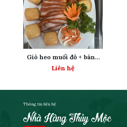
Giò heo muối đỏ + bánh
bao
Liên hệ
Thông tin liên hệ
Nhà Hàng Thủy Mộc