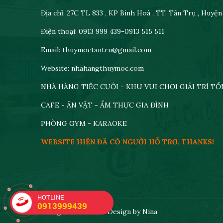
Địa chỉ: 27C TL 833 , KP Bình Hoà , TT. Tân Trụ , Huyệ
Điện thoại: 0913 999 439-0913 515 511
Email: thuymoctantru@gmail.com
Website: nhahangthuymoc.com
NHÀ HÀNG TIỆC CƯỚI - KHU VUI CHƠI GIẢI TRÍ T
CAFE - ĂN VẶT - ẨM THỰC GIA ĐÌNH
PHÒNG GYM - KARAOKE
WEBSITE HIỆN ĐÃ CÓ NGƯỜI HỖ TRỢ, THANKS!
HOTLINE
0913999439
All rights reserved. Design by Nina