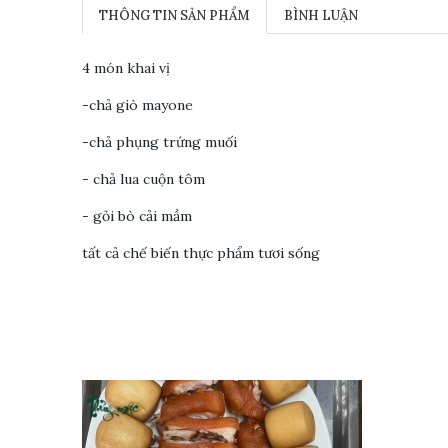
THÔNG TIN SẢN PHẨM
BÌNH LUẬN
4 món khai vị
-chả giò mayone
-chả phụng trứng muối
- chả lua cuộn tôm
- gỏi bò cải mầm
tất cả chế biến thực phẩm tươi sống