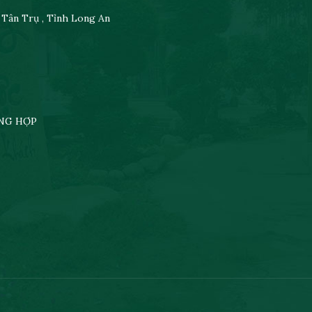
n Tân Trụ , Tỉnh Long An
ỔNG HỢP