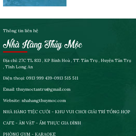
Thông tin liên hệ
Nhà Hàng Thủy Mộc
Địa chỉ: 27C TL 833 , KP Bình Hoà , TT. Tân Trụ , Huyện Tân Trụ
, Tỉnh Long An
Điện thoại: 0913 999 439-0913 515 511
Email: thuymoctantru@gmail.com
Website: nhahangthuymoc.com
NHÀ HÀNG TIỆC CƯỚI - KHU VUI CHƠI GIẢI TRÍ TỔNG HỢP
CAFE - ĂN VẶT - ẨM THỰC GIA ĐÌNH
PHÒNG GYM - KARAOKE