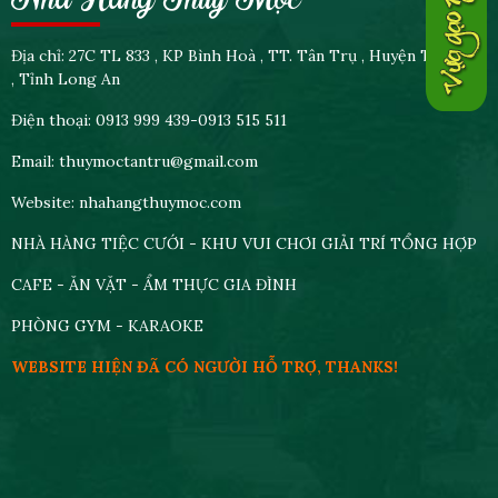
Nhà Hàng Thủy Mộc
Địa chỉ: 27C TL 833 , KP Bình Hoà , TT. Tân Trụ , Huyện Tân Trụ
, Tỉnh Long An
Điện thoại: 0913 999 439-0913 515 511
Email: thuymoctantru@gmail.com
Website: nhahangthuymoc.com
NHÀ HÀNG TIỆC CƯỚI - KHU VUI CHƠI GIẢI TRÍ TỔNG HỢP
CAFE - ĂN VẶT - ẨM THỰC GIA ĐÌNH
PHÒNG GYM - KARAOKE
WEBSITE HIỆN ĐÃ CÓ NGƯỜI HỖ TRỢ, THANKS!