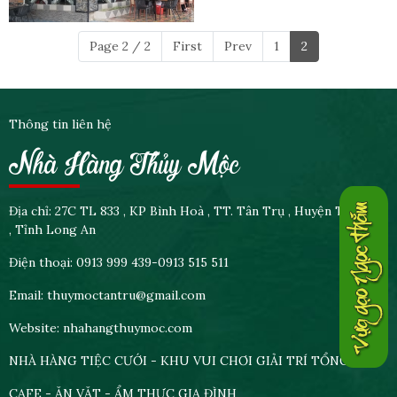
Cà phê điểm tâm gia
Page 2 / 2
First
Prev
1
2
đình Thủy Mộc
Thông tin liên hệ
Nhà Hàng Thủy Mộc
Địa chỉ: 27C TL 833 , KP Bình Hoà , TT. Tân Trụ , Huyện Tân Trụ
, Tỉnh Long An
Điện thoại: 0913 999 439-0913 515 511
Email: thuymoctantru@gmail.com
Website: nhahangthuymoc.com
NHÀ HÀNG TIỆC CƯỚI - KHU VUI CHƠI GIẢI TRÍ TỔNG HỢP
CAFE - ĂN VẶT - ẨM THỰC GIA ĐÌNH