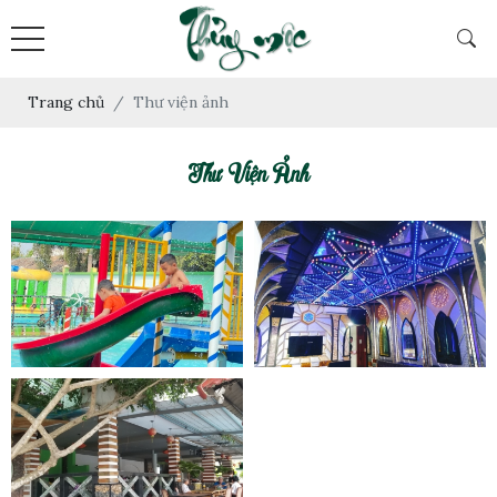
Trang chủ
Thư viện ảnh
Thư Viện Ảnh
Hồ bơi gia đình Thủy
Không gian karaoke
Mộc
giải trí Thủy Mộc