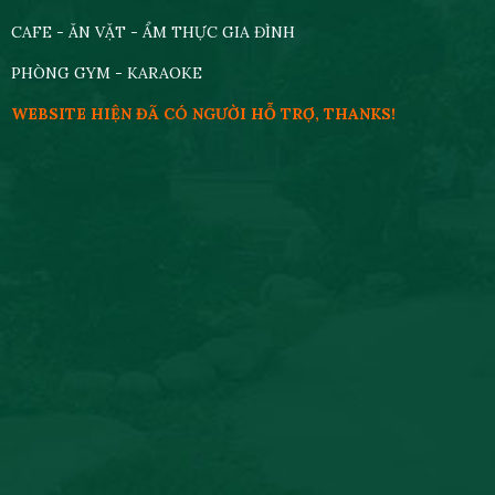
CAFE - ĂN VẶT - ẨM THỰC GIA ĐÌNH
PHÒNG GYM - KARAOKE
WEBSITE HIỆN ĐÃ CÓ NGƯỜI HỖ TRỢ, THANKS!