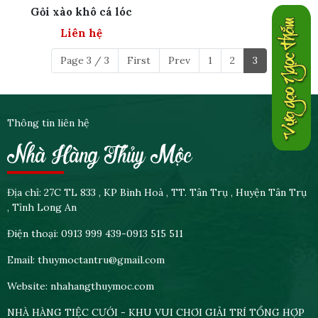
Gỏi xào khô cá lóc
Liên hệ
Page 3 / 3
First
Prev
1
2
3
Thông tin liên hệ
Nhà Hàng Thủy Mộc
Địa chỉ: 27C TL 833 , KP Bình Hoà , TT. Tân Trụ , Huyện Tân Trụ
, Tỉnh Long An
Điện thoại: 0913 999 439-0913 515 511
Email: thuymoctantru@gmail.com
Website: nhahangthuymoc.com
NHÀ HÀNG TIỆC CƯỚI - KHU VUI CHƠI GIẢI TRÍ TỔNG HỢP